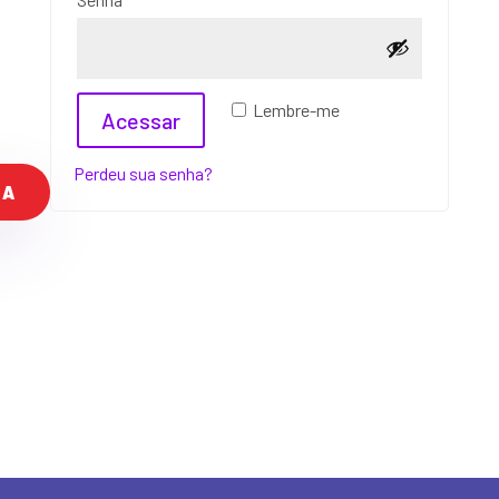
A
Lembre-me
Acessar
l
t
Perdeu sua senha?
TA
e
r
n
a
t
i
v
e
: