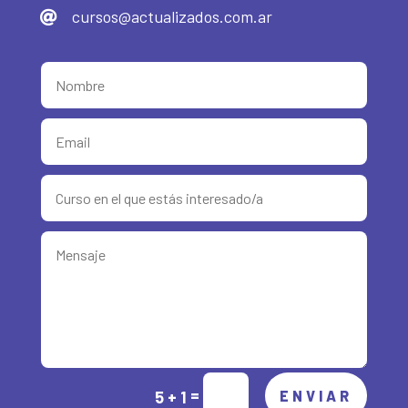
cursos@actualizados.com.ar

Alternative:
=
5 + 1
ENVIAR