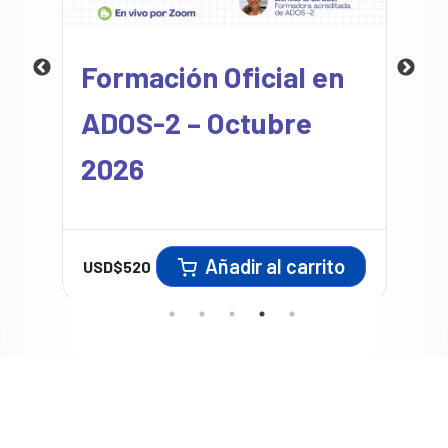
Formación Oficial en
ADOS-2 – Octubre
2026
Añadir al carrito
USD$
520
U