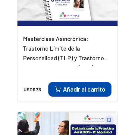
Masterclass Asincrónica:
Trastorno Límite de la
Personalidad (TLP) y Trastorno
del Espectro Autista (TEA) –
Claves para el diagnóstico
diferencial en adolescentes y
Añadir al carrito
USD$
73
adultos