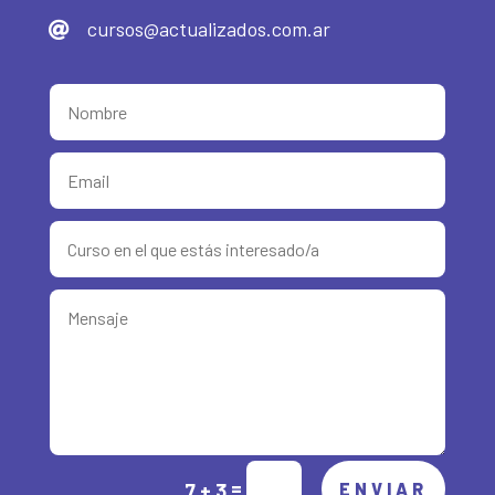
cursos@actualizados.com.ar

Alternative:
=
7 + 3
ENVIAR