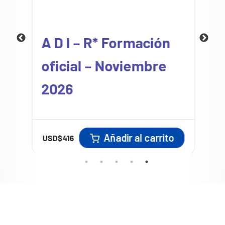
A D I – R* Formación
oficial – Noviembre
2026
Añadir al carrito
USD$
416
U