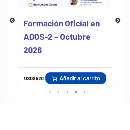
Formación Oficial en
ADOS-2 – Octubre
2026
Añadir al carrito
USD$
520
U