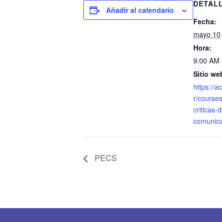
DETAL
Añadir al calendario
Fecha:
mayo 10
Hora:
9:00 AM 
Sitio we
https://a
r/courses
criticas-d
comunica
PECS