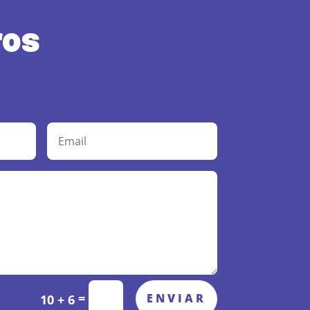
ros
=
ENVIAR
10 + 6