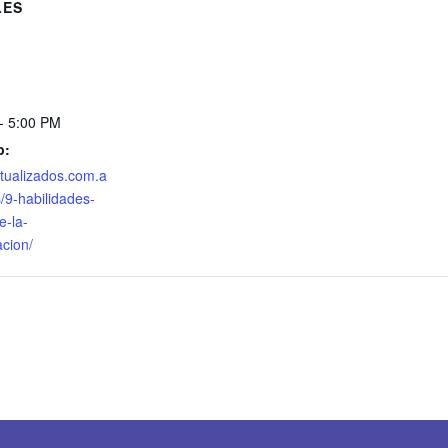
LES
- 5:00 PM
b:
ctualizados.com.a
/9-habilidades-
e-la-
cion/