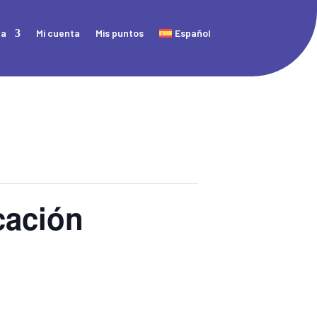
da
Mi cuenta
Mis puntos
Español
cación