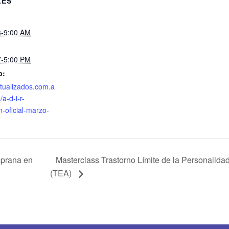
LES
6-9:00 AM
7-5:00 PM
b:
ctualizados.com.a
/a-d-i-r-
-oficial-marzo-
Masterclass Trastorno Límite de la Personalidad
mprana en
(TEA)