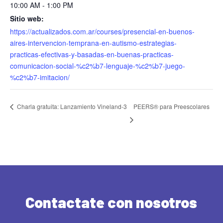
10:00 AM - 1:00 PM
Sitio web:
https://actualizados.com.ar/courses/presencial-en-buenos-
aires-intervencion-temprana-en-autismo-estrategias-
practicas-efectivas-y-basadas-en-buenas-practicas-
comunicacion-social-%c2%b7-lenguaje-%c2%b7-juego-
%c2%b7-imitacion/
PEERS® para Preescolares
Charla gratuita: Lanzamiento Vineland-3
Contactate con nosotros