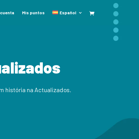
 cuenta
Mis puntos
Español
alizados
m história na Actualizados.