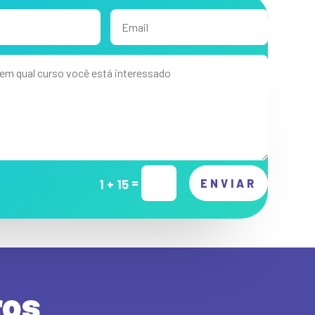
=
1 + 15
ENVIAR
ros