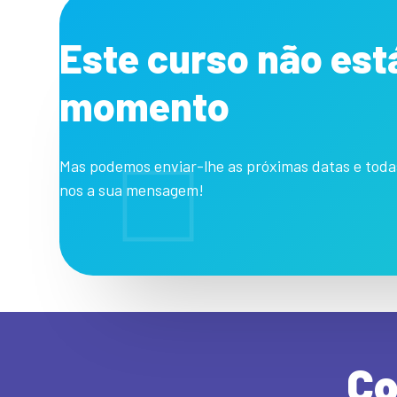
Este curso não est
momento
Mas podemos enviar-lhe as próximas datas e toda
nos a sua mensagem!
Co