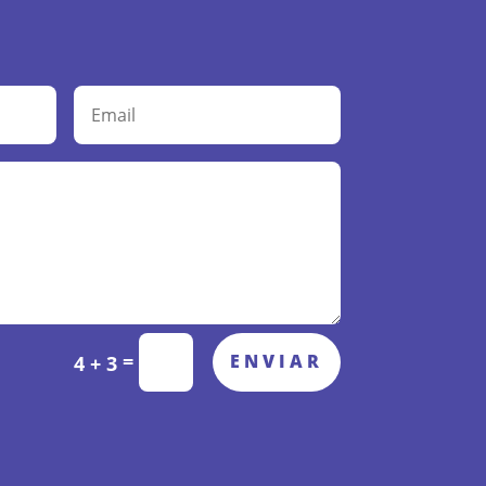
=
ENVIAR
4 + 3