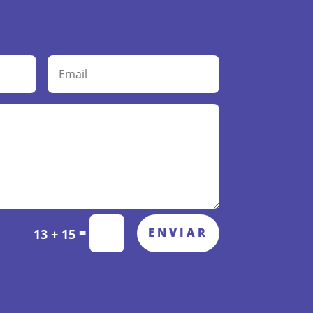
=
ENVIAR
13 + 15