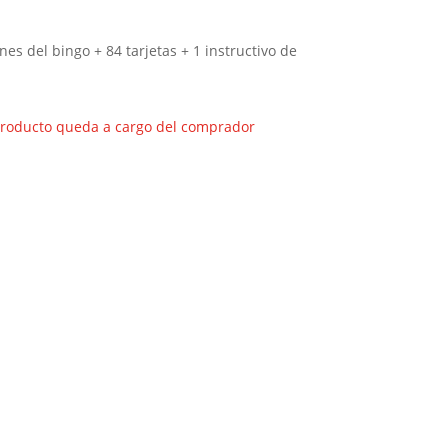
ones del bingo + 84 tarjetas + 1 instructivo de
producto queda a cargo del comprador
A
l
t
e
r
n
a
t
i
v