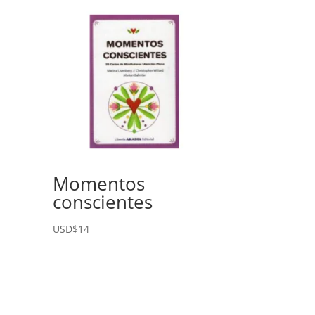
e
:
Momentos
conscientes
USD$
14