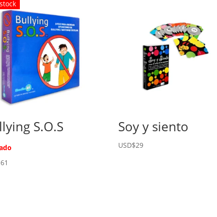
 stock
llying S.O.S
Soy y siento
USD$
29
ado
$
61