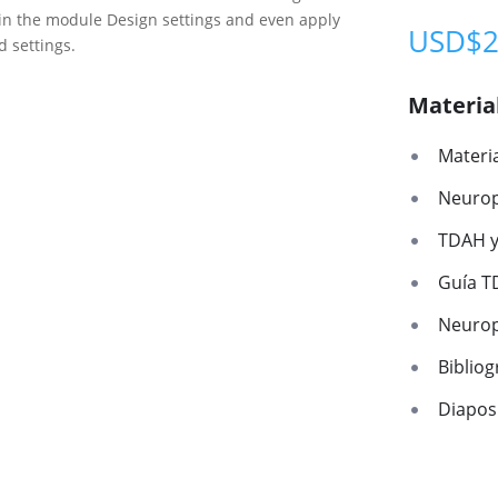
t in the module Design settings and even apply
USD$
d settings.
Materia
Materi
Neurop
TDAH y
Guía 
Neurop
Biblio
Diaposi