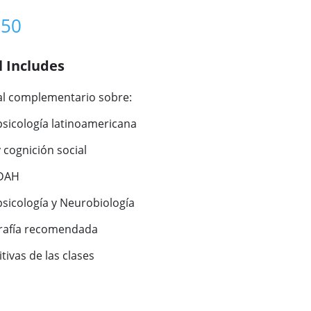
250
l Includes
al complementario sobre:
sicología latinoamericana
 cognición social
TDAH
sicología y Neurobiología
grafía recomendada
tivas de las clases