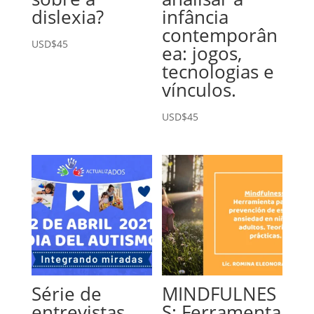
dislexia?
infância
contemporân
USD$
45
ea: jogos,
tecnologias e
vínculos.
USD$
45
Série de
MINDFULNES
entrevistas
S: Ferramenta