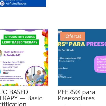
¡Oferta!
GO BASED
PEERS® para
ERAPY — Basic
Preescolares
tification