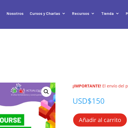
e
Nosotros
Cursos y Charlas
Recursos
Tienda
M
¡IMPORTANTE!
El envío del 
USD$
150
Añadir al carrito