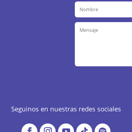
A
l
t
e
r
Seguinos en nuestras redes sociales
n
a
t
i