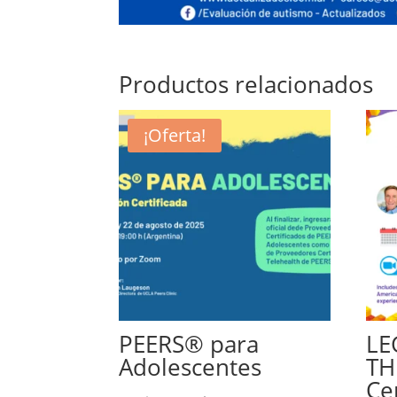
Productos relacionados
¡Oferta!
PEERS® para
LE
Adolescentes
TH
Cer