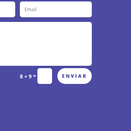
=
ENVIAR
8 + 9