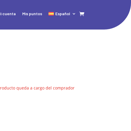
i cuenta
Mis puntos
Español
producto queda a cargo del comprador
A
l