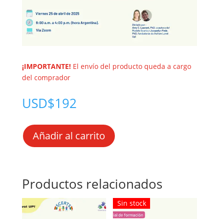
¡IMPORTANTE!
El envío del producto queda a cargo
del comprador
USD$
192
A
Añadir al carrito
l
t
e
r
Productos relacionados
n
a
Sin stock
t