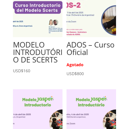
i
v
e
:
MODELO
ADOS – Curso
INTRODUTÓRI
Oficial
O DE SCERTS
Agotado
USD$
160
USD$
800